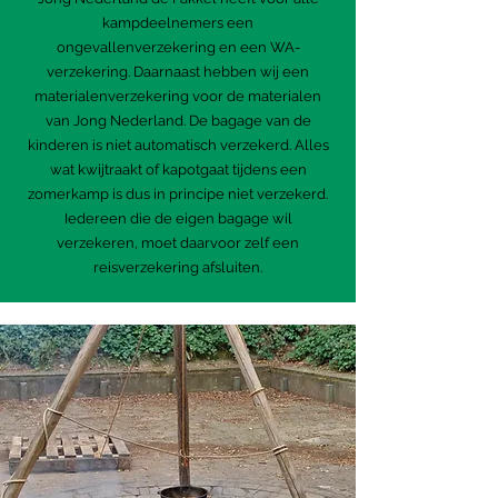
kampdeelnemers een
ongevallenverzekering en een WA-
verzekering. Daarnaast hebben wij een
materialenverzekering voor de materialen
van Jong Nederland. De bagage van de
kinderen is niet automatisch verzekerd. Alles
wat kwijtraakt of kapotgaat tijdens een
zomerkamp is dus in principe niet verzekerd.
Iedereen die de eigen bagage wil
verzekeren, moet daarvoor zelf een
reisverzekering afsluiten.