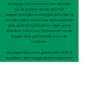
de bagage zelf meenemen. Voor de leden
van de groepen die niet door hun
ouders/verzorgers worden gebracht maar op
een alternatieve manier naar het kampterrein
gaan, geldt dat zij binnen hun eigen groep
afspraken maken over het inleveren van de
bagage; deze gaat namelijk mee in de
containers.
Wij vragen alles in een goede koffer of tas in
te pakken. Label bagage goed en pak samen
met het kind de koffer of tas in. Daarnaast
vragen we speciaal om te zorgen voor een
kwalitatief goed luchtbed, omdat er ieder jaar
weer kinderen zijn die een lek luchtbed bij
zich hebben. Minioren en maxioren mogen
géén zakgeld meenemen; oudere leden
maken in hun eigen groep afspraken over
zakgeld. Leden maken ook in hun eigen
groep afspraken over het meenemen van