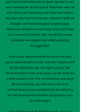
aan he
t zomerkamp als er geen sprake is van
een contributie-achterstand. Wanneer een lid
een deel van het kamp niet mee kan maken
(en dus later komt of eerder vertrekt), blijft de
hoogte van het kampgeld ongewijzigd.
Wanneer iemand onverhoopt tóch niet mee
zou kunnen of willen, dan wordt het reeds
betaalde kampgeld wel altijd volledig
teruggestort.
Voor ieder deelnemend lid moet ook een
apart deelnameformulier worden ingeleverd
bij de stafleden van de eigen groep. Dat
deelnameformulier ontvangt u bij de brief die
u acht weken vóór het zomerkamp ontvangt.
De inschrijving van een kind voor een
zomerkamp is pas compleet als de betaling
én het deelnameformulier op tijd door ons
zijn ontvangen.
Jong Nederland de Fakkel heeft voor alle