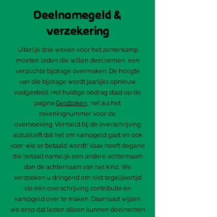
Deelnamegeld &
verzekering
Uiterlijk drie weken vóór het zomerkamp
moeten leden die willen deelnemen, een
verplichte bijdrage overmaken. De hoogte
van die bijdrage wordt jaarlijks opnieuw
vastgesteld. Het huidige bedrag staat op de
pagina
Geldzaken
, net als het
rekeningnummer voor de
overboeking.
Vermeld bij de overschrijving
alstublieft dat het om kampgeld gaat en ook
voor wie er betaald wordt! Vaak heeft degene
die betaalt namelijk een andere achternaam
dan de achternaam van het kind. We
verzoeken u dringend om niet tegelijkertijd
via één overschrijving contributie én
kampgeld over te maken.
Daarnaast wijzen
we erop dat leden alleen kunnen deelnemen