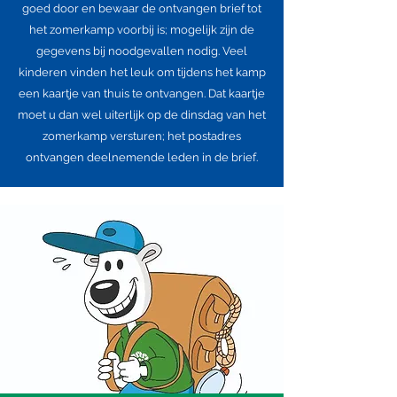
goed door en bewaar de ontvangen brief tot
het zomerkamp voorbij is; mogelijk zijn de
gegevens bij noodgevallen nodig.
Veel
kinderen vinden het leuk om tijdens het kamp
een kaartje van thuis te ontvangen. Dat kaartje
moet u dan wel uiterlijk op de dinsdag van het
zomerkamp versturen; het postadres
ontvangen deelnemende leden in de brief.